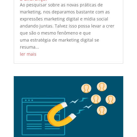
Ao pesquisar sobre as novas práticas de
marketing, nos deparamos bastante com as
expressões marketing digital e mídia social
andando juntas. Talvez isso possa levar a crer
que são o mesmo fenômeno e que
uma estratégia de marketing digital se
resuma...
ler mais